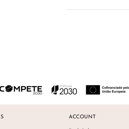
Entrega prevista entre 
Na Gümüs, queremos que a
as nossas peças. Por isso
e seguras.Pode receber 
em casa, ou optar por leva
distribuídos por todo o p
para si.
Devoluções até 30 dias
KS
ACCOUNT