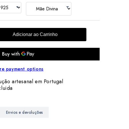
o
n
Adicionar ao Carrinho
re payment options
ção artesanal em Portugal
luida
Envios e devoluções