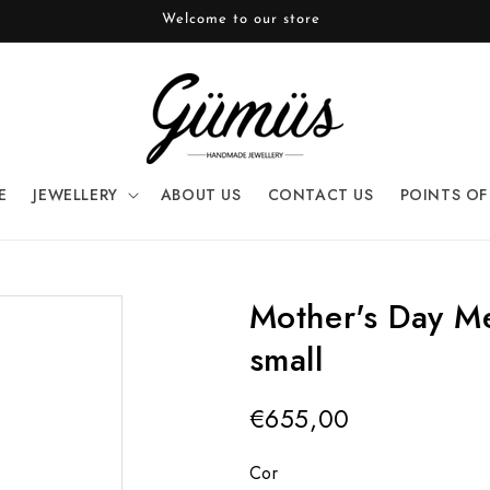
Welcome to our store
E
JEWELLERY
ABOUT US
CONTACT US
POINTS OF
Mother's Day Me
small
€655,00
Cor