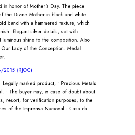
d in honor of Mother's Day. The piece
of the Divine Mother in black and white
old band with a hammered texture, which
inish. Elegant silver details, set with
d luminous shine to the composition. Also
of Our Lady of the Conception. Medal
er.
8/2015 (RJOC)
 Legally marked product, • Precious Metals
al, • The buyer may, in case of doubt about
ks, resort, for verification purposes, to the
ices of the Imprensa Nacional - Casa da