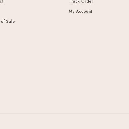
ct
Track Order
My Account
 of Sale