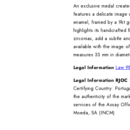
An exclusive medal create
features a delicate image 
enamel, framed by a 9kt g
highlights its handcrafted f
zirconias, add a subtle an
available with the image 
measures 33 mm in diamet
Legal Information
Law 9
Legal Information RJOC
•
Certifying Country: Portug
the authenticity of the mar
services of the Assay Off
Moeda, SA (INCM)