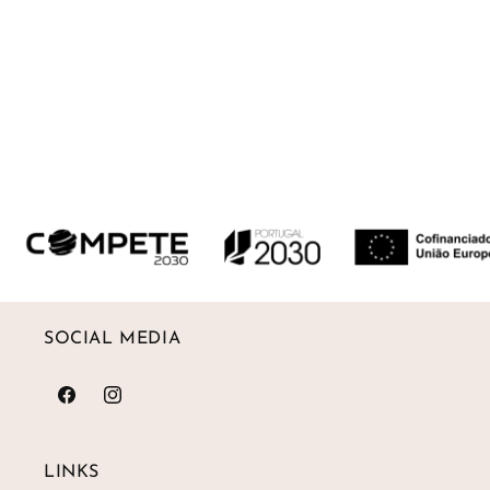
Entrega prevista entre 2 a 3 semanas.
Na Gümüs, queremos que a sua experiência seja
tão especial quanto as nossas peças. Por isso,
oferecemos opções de entrega flexíveis e
seguras.Pode receber a sua encomenda com toda
a comodidade em casa, ou optar por levantá-la
num dos vários drop points distribuídos por todo o
país — escolha o que for mais conveniente para si.
Devoluções até 30 dias
SOCIAL MEDIA
Facebook
Instagram
LINKS