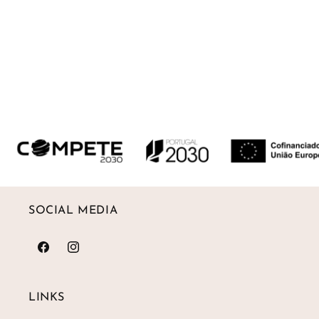
Entrega prevista entre 2 a 3 semanas.
Na Gümüs, queremos que a sua experiência seja
tão especial quanto as nossas peças. Por isso,
oferecemos opções de entrega flexíveis e
seguras.Pode receber a sua encomenda com toda
a comodidade em casa, ou optar por levantá-la
num dos vários drop points distribuídos por todo o
país — escolha o que for mais conveniente para si.
Devoluções até 30 dias
SOCIAL MEDIA
Facebook
Instagram
LINKS